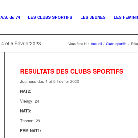
A.S. du 74
LES CLUBS SPORTIFS
LES JEUNES
LES FEMINI
 4 et 5 Février2023
Vous êtes ici :
Accueil
/
Clubs sportifs
/
Résu
RESULTATS DES CLUBS SPORTIFS
Journées des 4 et 5 Février 2023
NAT2:
Vieugy: 24 Champsa
NAT3:
Thonon: 29 Vieug
FEM NAT1: