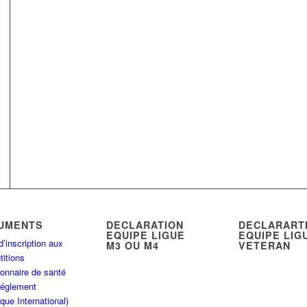
UMENTS
DECLARATION
DECLARART
EQUIPE LIGUE
EQUIPE LIG
d’inscription aux
M3 OU M4
VETERAN
itions
onnaire de santé
Réglement
que International)