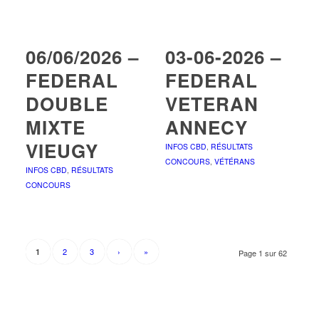
06/06/2026 –
03-06-2026 –
FEDERAL
FEDERAL
DOUBLE
VETERAN
MIXTE
ANNECY
VIEUGY
INFOS CBD
,
RÉSULTATS
CONCOURS
,
VÉTÉRANS
INFOS CBD
,
RÉSULTATS
CONCOURS
Equipes Brémond en
F2 (Vieugy) et
Lafiandra en M2
2
3
›
»
1
Page 1 sur 62
(Annecy)
championnes de
France Doubles 2026