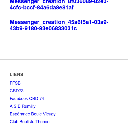
Messenger_creation_8f036089-82e3-
4cfc-bccf-84a6da8e81af
Messenger_creation_45a6f5a1-03a9-
43b9-9180-93e06833031c
LIENS
FFSB
CBD73
Facebook CBD 74
A S B Rumilly
Espérance Boule Vieugy
Club Bouliste Thonon