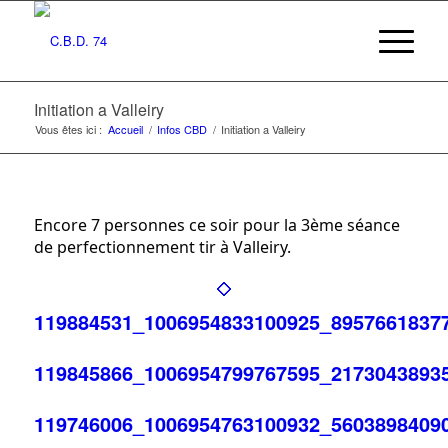
Initiation a Valleiry
Vous êtes ici :
Accueil
/
Infos CBD
/
Initiation a Valleiry
Encore 7 personnes ce soir pour la 3ème séance
de perfectionnement tir à Valleiry.
119884531_1006954833100925_8957661837
119845866_1006954799767595_2173043893
119746006_1006954763100932_5603898409