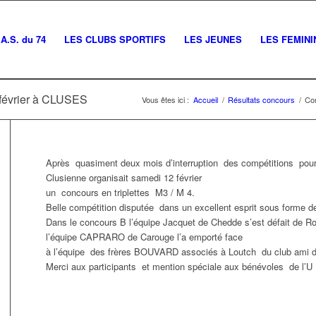
A.S. du 74
LES CLUBS SPORTIFS
LES JEUNES
LES FEMINI
2 février à CLUSES
Vous êtes ici :
Accueil
/
Résultats concours
/
Con
Après quasiment deux mois d’interruption des compétitions pour
Clusienne organisait samedi 12 février
un concours en triplettes M3 / M 4.
Belle compétition disputée dans un excellent esprit sous forme 
Dans le concours B l’équipe Jacquet de Chedde s’est défait de R
l’équipe CAPRARO de Carouge l’a emporté face
à l’équipe des frères BOUVARD associés à Loutch du club ami du
Merci aux participants et mention spéciale aux bénévoles de l’U