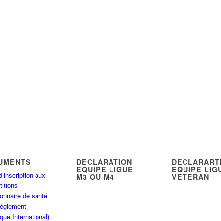
UMENTS
DECLARATION
DECLARART
EQUIPE LIGUE
EQUIPE LIG
d’inscription aux
M3 OU M4
VETERAN
itions
onnaire de santé
Réglement
que International)