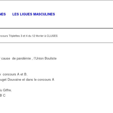
NES
LES LIGUES MASCULINES
cours Triplettes 3 et 4 du 12 février à CLUSES
 cause de pandémie , l’Union Bouliste
de concours A et B.
ouget Douvaine et dans le concours A
 Giffre.
 B C