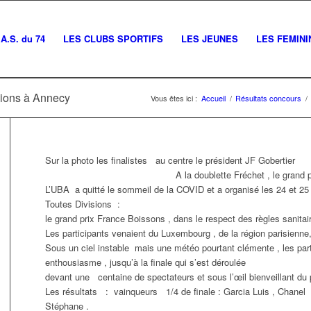
A.S. du 74
LES CLUBS SPORTIFS
LES JEUNES
LES FEMINI
sions à Annecy
Vous êtes ici :
Accueil
/
Résultats concours
/
Sur la photo les finalistes au centre le président JF Gobertier
A la doublette Fréchet , le grand prix Fr
L’UBA a quitté le sommeil de la COVID et a organisé les 24 et 25 j
Toutes Divisions :
le grand prix France Boissons , dans le respect des règles sanitai
Les participants venaient du Luxembourg , de la région parisienne,
Sous un ciel instable mais une météo pourtant clémente , les par
enthousiasme , jusqu’à la finale qui s’est déroulée
devant une centaine de spectateurs et sous l’œil bienveillant du 
Les résultats : vainqueurs 1/4 de finale : Garcia Luis , Chane
Stéphane .