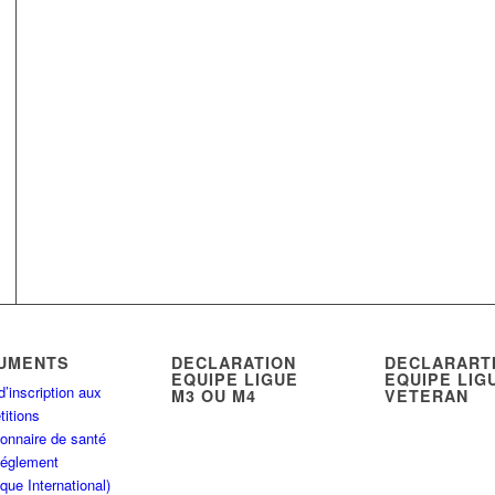
UMENTS
DECLARATION
DECLARART
EQUIPE LIGUE
EQUIPE LIG
d’inscription aux
M3 OU M4
VETERAN
itions
onnaire de santé
Réglement
que International)