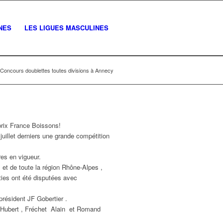
NES
LES LIGUES MASCULINES
Concours doublettes toutes divisions à Annecy
ance Boissons!
uillet derniers une grande compétition
res en vigueur.
 et de toute la région Rhône-Alpes ,
ties ont été disputées avec
président JF Gobertier .
l Hubert , Fréchet Alain et Romand