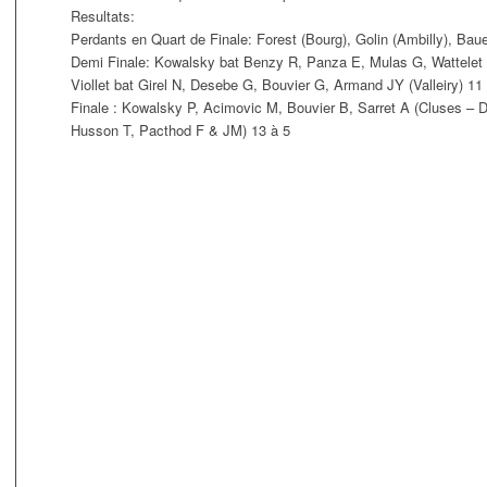
Resultats:
Perdants en Quart de Finale: Forest (Bourg), Golin (Ambilly), Baue
Demi Finale: Kowalsky bat Benzy R, Panza E, Mulas G, Wattelet 
Viollet bat Girel N, Desebe G, Bouvier G, Armand JY (Valleiry) 11
Finale : Kowalsky P, Acimovic M, Bouvier B, Sarret A (Cluses – D
Husson T, Pacthod F & JM) 13 à 5