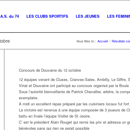
A.S. du 74
LES CLUBS SPORTIFS
LES JEUNES
LES FEMINI
tobre
Vous êtes ici :
Accueil
/
Résultats c
Concours de Douvaine du 12 octobre
12 équipes venant de Cluses, Cranves-Sales, Ambilly, Le Giffre, Sa
Viriat et Douvaine ont participé au concours organisé par la Boule
Sous l’autorité bienveillante de Patrick Chevallier, arbitre, la comp
exemplaire.
A midi un excellent repas préparé par les cuisiniers locaux fut fort
La victoire est revenue à une équipe composée de 3 joueurs de Cl
battu en finale l’équipe Viollet de St Jeoire.
C’ est le président Alain Rouget qui remis les prix et adressa un g
bénévoles sans qui rien ne serait possible