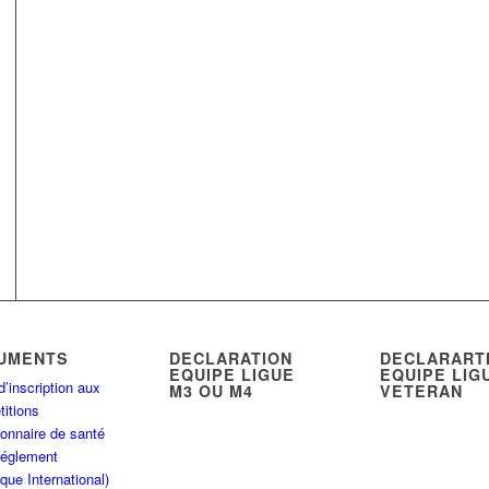
UMENTS
DECLARATION
DECLARART
EQUIPE LIGUE
EQUIPE LIG
d’inscription aux
M3 OU M4
VETERAN
itions
onnaire de santé
Réglement
que International)