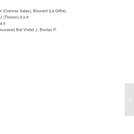
r (Cranves Sales), Bouvard (Le Giffre).
J (Thonon) 9 à 8
 à 5
ouvaine) Bat Viollet J, Bontaz P,