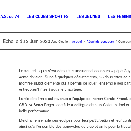
A.S. du 74
LES CLUBS SPORTIFS
LES JEUNES
LES FEMINI
l’Echelle du 3 Juin 2023
Vous êtes ici :
Accueil
/
Résultats concours
/
Concours
Le samedi 3 juin s’est déroulé le traditionnel concours « pépé Gu
4eme division. Suite à quelques désistements, 25 doublettes se s
montrée plutôt clémente qui a permis de jouer l’ensemble des partie
entrecôtes/Frites ) sous le chapiteau.
La victoire finale est revenue à l’équipe de thonon Comte Franck e
CBD 74 Benzi Roger face à leur collègue de club Collomb Joel et
belle performance.
Merci à l’ensemble des équipes pour leur participation et leur contr
ainsi qu’à l’ensemble des bénévoles du club et amis pour le travail