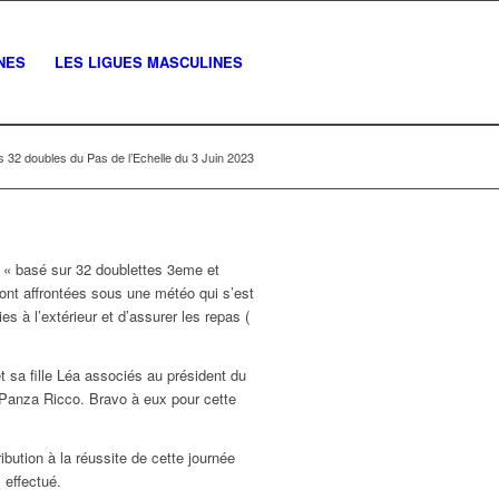
NES
LES LIGUES MASCULINES
 32 doubles du Pas de l’Echelle du 3 Juin 2023
y « basé sur 32 doublettes 3eme et
ont affrontées sous une météo qui s’est
s à l’extérieur et d’assurer les repas (
t sa fille Léa associés au président du
 Panza Ricco. Bravo à eux pour cette
ibution à la réussite de cette journée
 effectué.