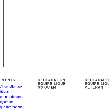
UMENTS
DECLARATION
DECLARART
EQUIPE LIGUE
EQUIPE LIG
d’inscription aux
M3 OU M4
VETERAN
itions
onnaire de santé
Réglement
que International)