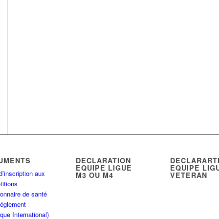
UMENTS
DECLARATION
DECLARART
EQUIPE LIGUE
EQUIPE LIG
d’inscription aux
M3 OU M4
VETERAN
itions
onnaire de santé
Réglement
que International)