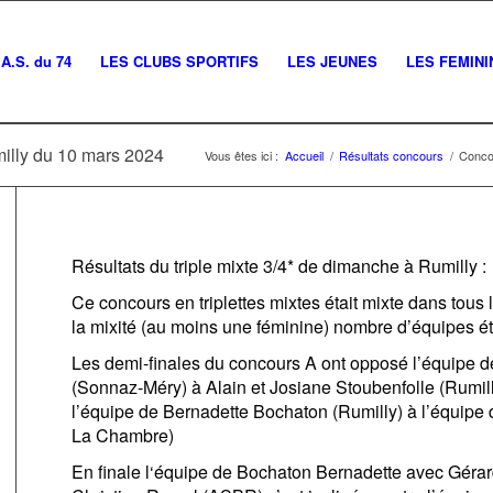
A.S. du 74
LES CLUBS SPORTIFS
LES JEUNES
LES FEMINI
illy du 10 mars 2024
Vous êtes ici :
Accueil
/
Résultats concours
/
Concou
Résultats du triple mixte 3/4* de dimanche à Rumilly :
Ce concours en triplettes mixtes était mixte dans tous
la mixité (au moins une féminine) nombre d’équipes ét
Les demi-finales du concours A ont opposé l’équipe de
(Sonnaz-Méry) à Alain et Josiane Stoubenfolle (Rumilly) 
l’équipe de Bernadette Bochaton (Rumilly) à l’équipe
La Chambre)
En finale l
‘équipe de Bochaton
Bern
adette
avec Gérar