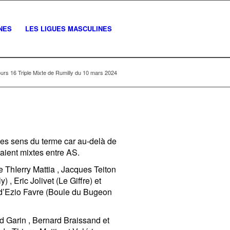
NES
LES LIGUES MASCULINES
rs 16 Triple Mixte de Rumilly du 10 mars 2024
 les sens du terme car au-delà de
aient mixtes entre AS.
 ThIerry Mattia , Jacques Teiton
, Eric Jolivet (Le Giffre) et
 d’Ezio Favre (Boule du Bugeon
d Garin , Bernard Braissand et