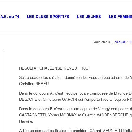
A.S. du 74
LES CLUBS SPORTIFS
LES JEUNES
LES FEMINI
Vous êtes ici :
Accueil
/
R
RESULTAT CHALLENGE NEVEU _ 16Q
Seize quadrettes s’étaient donné rendez-vous au boulodrome de Vi
Christian NEVEU.
Dans le concours A, c’est l’équipe locale composée de Maurice
DELOCHE et Christophe GARCIN qui l’emporte face à l’équipe PI
Dans le concours B c’est une autre équipe de Vieugy composée
CASTAGNETTI, Yohan MORNAY et Quentin VANDENBERGHE qui 
Ravoire.
A l’issue des parties finales, le président Gérard MEUNIER félicit