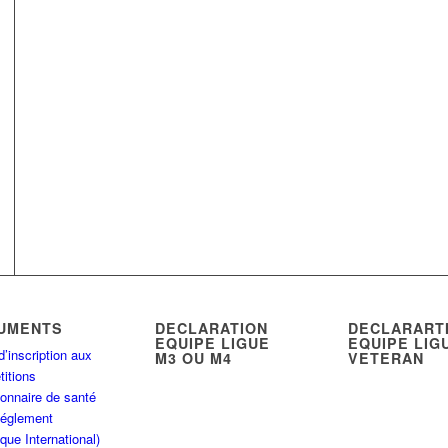
UMENTS
DECLARATION
DECLARART
EQUIPE LIGUE
EQUIPE LIG
d’inscription aux
M3 OU M4
VETERAN
itions
onnaire de santé
Réglement
que International)