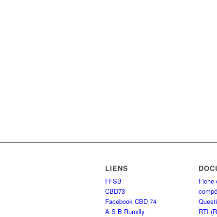
LIENS
DOC
FFSB
Fiche 
CBD73
compét
Facebook CBD 74
Questi
A S B Rumilly
RTI (