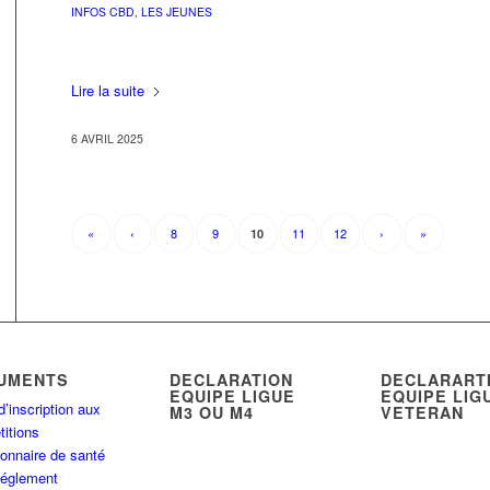
INFOS CBD
,
LES JEUNES
Lire la suite
6 AVRIL 2025
«
‹
8
9
11
12
›
»
10
UMENTS
DECLARATION
DECLARART
EQUIPE LIGUE
EQUIPE LIG
d’inscription aux
M3 OU M4
VETERAN
itions
onnaire de santé
Réglement