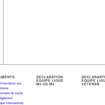
UMENTS
DECLARATION
DECLARART
EQUIPE LIGUE
EQUIPE LIG
d’inscription aux
M3 OU M4
VETERAN
itions
onnaire de santé
Réglement
que International)