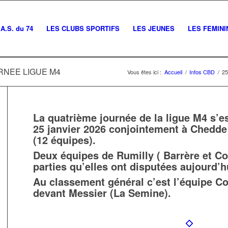
A.S. du 74
LES CLUBS SPORTIFS
LES JEUNES
LES FEMINI
URNEE LIGUE M4
Vous êtes ici :
Accueil
/
Infos CBD
/
2
La quatrième journée de la ligue M4 s’e
25 janvier 2026 conjointement à Chedde 
(12 équipes).
Deux équipes de Rumilly ( Barrère et Co
parties qu’elles ont disputées aujourd’h
Au classement général c’est l’équipe Col
devant Messier (La Semine).