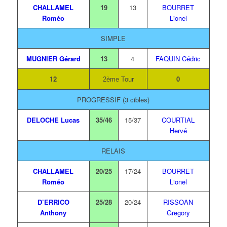
CHALLAMEL
19
13
BOURRET
Roméo
Lionel
SIMPLE
MUGNIER Gérard
13
4
FAQUIN Cédric
12
0
2ème Tour
PROGRESSIF (3 cibles)
DELOCHE Lucas
35/46
15/37
COURTIAL
Hervé
RELAIS
CHALLAMEL
20/25
17/24
BOURRET
Roméo
Lionel
D’ERRICO
25/28
20/24
RISSOAN
Anthony
Gregory