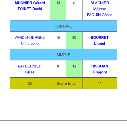
MUGNIER Gérard
13
6
BLACHIER
TOINET David
Mélanie
FAQUIN Cédric
COMBINE
VANDENBERGHE
19
20
BOURRET
Christophe
Lionel
SIMPLE
LAYDERNIER
8
12
RISSOAN
Gilles
Gregory
35
11
Score final