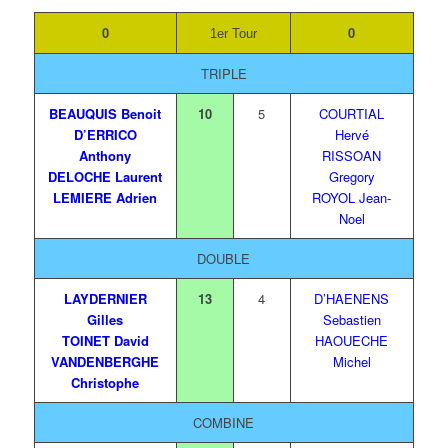
0
0
1er Tour
TRIPLE
BEAUQUIS Benoit
10
5
COURTIAL
D’ERRICO
Hervé
Anthony
RISSOAN
DELOCHE Laurent
Gregory
LEMIERE Adrien
ROYOL Jean-
Noel
DOUBLE
LAYDERNIER
13
4
D’HAENENS
Gilles
Sebastien
TOINET David
HAOUECHE
VANDENBERGHE
Michel
Christophe
COMBINE