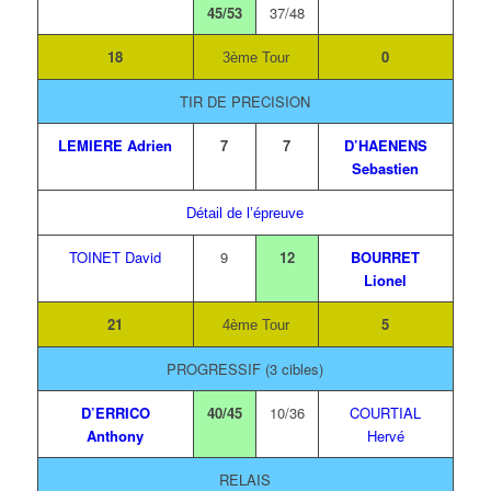
45/53
37/48
18
0
3ème Tour
TIR DE PRECISION
LEMIERE Adrien
7
7
D’HAENENS
Sebastien
Détail de l’épreuve
TOINET David
9
12
BOURRET
Lionel
21
5
4ème Tour
PROGRESSIF (3 cibles)
D’ERRICO
40/45
10/36
COURTIAL
Anthony
Hervé
RELAIS