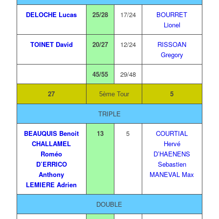
DELOCHE Lucas
25/28
17/24
BOURRET
Lionel
TOINET David
20/27
12/24
RISSOAN
Gregory
45/55
29/48
27
5
5ème Tour
TRIPLE
BEAUQUIS Benoit
13
5
COURTIAL
CHALLAMEL
Hervé
Roméo
D’HAENENS
D’ERRICO
Sebastien
Anthony
MANEVAL Max
LEMIERE Adrien
DOUBLE