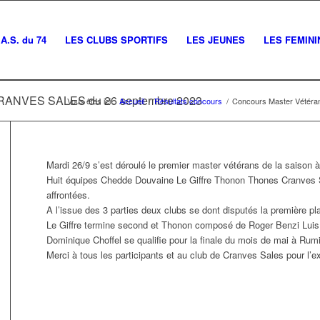
A.S. du 74
LES CLUBS SPORTIFS
LES JEUNES
LES FEMINI
 CRANVES SALES du 26 septembre 2023
Vous êtes ici :
Accueil
/
Résultats concours
/
Concours Master Vétér
Mardi 26/9 s’est déroulé le premier master vétérans de la saison 
Huit équipes Chedde Douvaine Le Giffre Thonon Thones Cranves S
affrontées.
A l’issue des 3 parties deux clubs se dont disputés la première pl
Le Giffre termine second et Thonon composé de Roger Benzi Luis 
Dominique Choffel se qualifie pour la finale du mois de mai à Rumi
Merci à tous les participants et au club de Cranves Sales pour l’ex