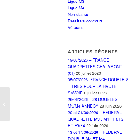
Ligue M3
Ligue M4
Non classé
Résultats concours
Vétérans
ARTICLES RÉCENTS
19/07/2026 – FRANCE
QUADRETTES CHALAMONT
(01)
20 juillet 2026
05/07/2026 -FRANCE DOUBLE 2
TITRES POUR LA HAUTE-
SAVOIE
6 juillet 2026
Concours double M2 de
26/06/2026 – 28 DOUBLES
THONON du 23 et 24
M3/M4 ANNECY
28 juin 2026
septembre
20 et 21/06/2026 – FEDERAL
QUADRETTE M3 , M4 , F1/F2
ET F3/F4
22 juin 2026
13 et 14/06/2026 – FEDERAL
DOUBLE M3 ET M4 –