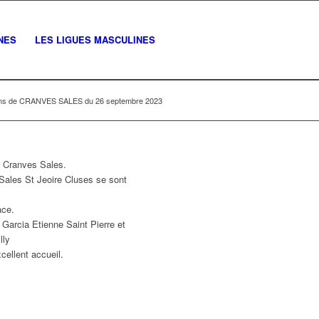
NES
LES LIGUES MASCULINES
ans de CRANVES SALES du 26 septembre 2023
à Cranves Sales.
ales St Jeoire Cluses se sont
ace.
Garcia Etienne Saint Pierre et
lly
cellent accueil.