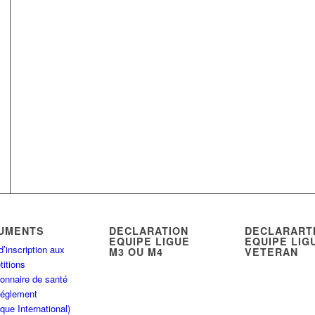
UMENTS
DECLARATION
DECLARART
EQUIPE LIGUE
EQUIPE LIG
d’inscription aux
M3 OU M4
VETERAN
itions
onnaire de santé
Réglement
que International)