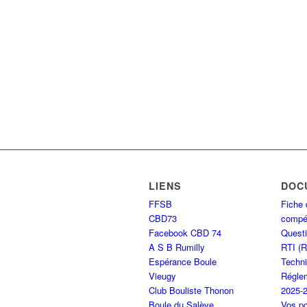
LIENS
DOC
FFSB
Fiche 
CBD73
compét
Facebook CBD 74
Questi
A S B Rumilly
RTI (
Espérance Boule
Techni
Vieugy
Réglem
Club Bouliste Thonon
2025-
Boule du Salève
Vos po