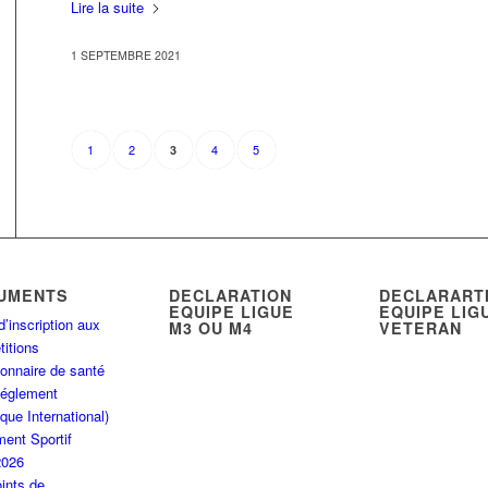
Lire la suite
1 SEPTEMBRE 2021
1
2
4
5
3
UMENTS
DECLARATION
DECLARART
EQUIPE LIGUE
EQUIPE LIG
d’inscription aux
M3 OU M4
VETERAN
itions
onnaire de santé
Réglement
que International)
ent Sportif
2026
ints de